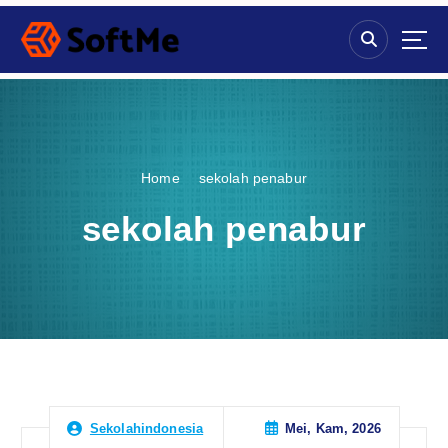
S
k
i
p
t
o
c
o
Home
sekolah penabur
n
t
sekolah penabur
e
n
t
Mei, Kam, 2026
Sekolahindonesia