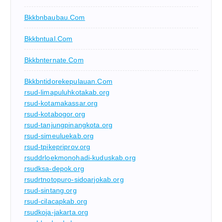
Bkkbnbaubau.com
Bkkbntual.com
Bkkbnternate.com
Bkkbntidorekepulauan.com
rsud-limapuluhkotakab.org
rsud-kotamakassar.org
rsud-kotabogor.org
rsud-tanjungpinangkota.org
rsud-simeuluekab.org
rsud-tpikepriprov.org
rsuddrloekmonohadi-kuduskab.org
rsudksa-depok.org
rsudrtnotopuro-sidoarjokab.org
rsud-sintang.org
rsud-cilacapkab.org
rsudkoja-jakarta.org