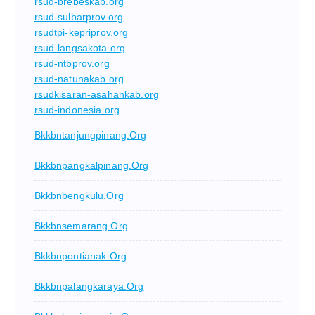
rsud-brebeskab.org
rsud-sulbarprov.org
rsudtpi-kepriprov.org
rsud-langsakota.org
rsud-ntbprov.org
rsud-natunakab.org
rsudkisaran-asahankab.org
rsud-indonesia.org
Bkkbntanjungpinang.org
Bkkbnpangkalpinang.org
Bkkbnbengkulu.org
Bkkbnsemarang.org
Bkkbnpontianak.org
Bkkbnpalangkaraya.org