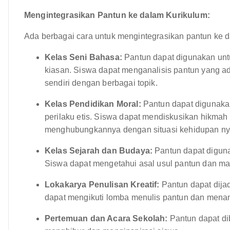
Mengintegrasikan Pantun ke dalam Kurikulum:
Ada berbagai cara untuk mengintegrasikan pantun ke d
Kelas Seni Bahasa:
Pantun dapat digunakan unt
kiasan. Siswa dapat menganalisis pantun yang a
sendiri dengan berbagai topik.
Kelas Pendidikan Moral:
Pantun dapat digunakan
perilaku etis. Siswa dapat mendiskusikan hikma
menghubungkannya dengan situasi kehidupan ny
Kelas Sejarah dan Budaya:
Pantun dapat digun
Siswa dapat mengetahui asal usul pantun dan m
Lokakarya Penulisan Kreatif:
Pantun dapat dijad
dapat mengikuti lomba menulis pantun dan mena
Pertemuan dan Acara Sekolah:
Pantun dapat di