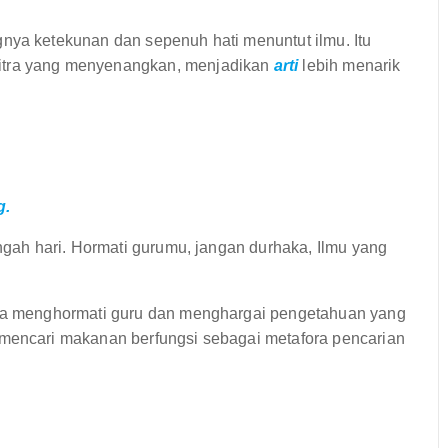
nya ketekunan dan sepenuh hati menuntut ilmu. Itu
itra yang menyenangkan, menjadikan
arti
lebih menarik
g.
engah hari. Hormati gurumu, jangan durhaka, Ilmu yang
nya menghormati guru dan menghargai pengetahuan yang
mencari makanan berfungsi sebagai metafora pencarian