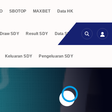
O
SBOTOP
MAXBET
Data HK
 Draw SDY
Result SDY
Data SDY
Keluaran SDY
Pengeluaran SDY