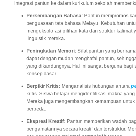
Integrasi pantun ke dalam kurikulum sekolah memberi
Perkembangan Bahasa:
Pantun mempromosikan 
penguasaan tata bahasa Melayu. Kebutuhan unt
mengeksplorasi pilihan kata dan struktur kalima
linguistik mereka.
Peningkatan Memori:
Sifat pantun yang beriram
dapat dengan mudah menghafal pantun, sehingga 
yang dikandungnya. Hal ini sangat berguna bagi
konsep dasar.
Berpikir Kritis:
Menganalisis hubungan antara
p
kritis. Siswa belajar mengidentifikasi makna ya
Mereka juga mengembangkan kemampuan untuk m
berbeda.
Ekspresi Kreatif:
Pantun memberikan wadah bagi
pengamatannya secara kreatif dan terstruktur. Me