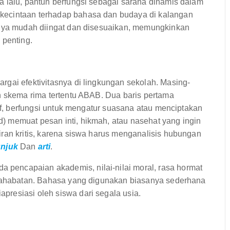
a lalu, pantun berfungsi sebagai sarana dinamis dalam
kecintaan terhadap bahasa dan budaya di kalangan
tnya mudah diingat dan disesuaikan, memungkinkan
 penting.
gai efektivitasnya di lingkungan sekolah. Masing-
n skema rima tertentu ABAB. Dua baris pertama
tif, berfungsi untuk mengatur suasana atau menciptakan
 memuat pesan inti, hikmah, atau nasehat yang ingin
ran kritis, karena siswa harus menganalisis hubungan
unjuk
Dan
arti
.
da pencapaian akademis, nilai-nilai moral, rasa hormat
rsahabatan. Bahasa yang digunakan biasanya sederhana
resiasi oleh siswa dari segala usia.