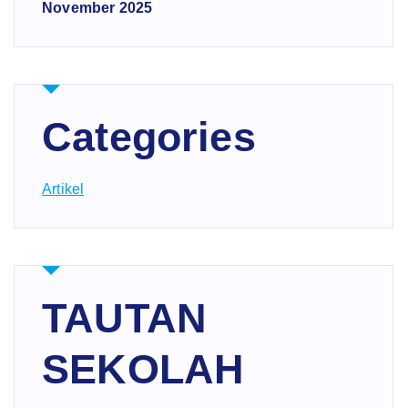
November 2025
Categories
Artikel
TAUTAN
SEKOLAH