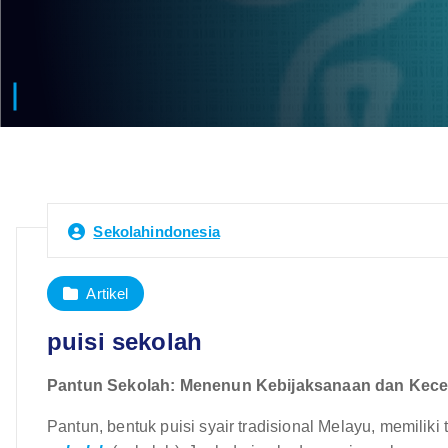
Sekolahindonesia
Artikel
puisi sekolah
Pantun Sekolah: Menenun Kebijaksanaan dan Kece
Pantun, bentuk puisi syair tradisional Melayu, memilik