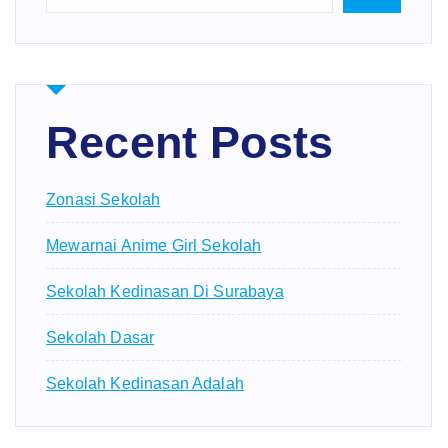
Recent Posts
Zonasi Sekolah
Mewarnai Anime Girl Sekolah
Sekolah Kedinasan Di Surabaya
Sekolah Dasar
Sekolah Kedinasan Adalah