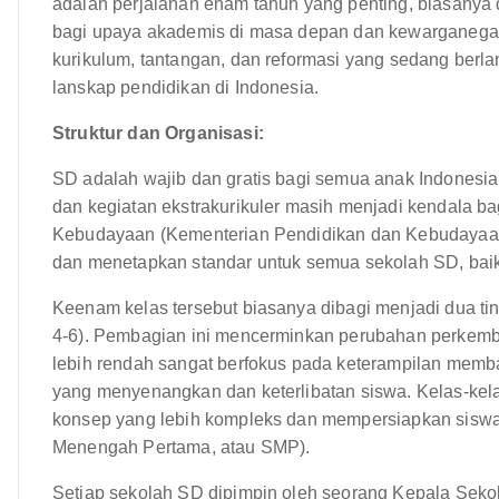
adalah perjalanan enam tahun yang penting, biasanya 
bagi upaya akademis di masa depan dan kewarganegar
kurikulum, tantangan, dan reformasi yang sedang berl
lanskap pendidikan di Indonesia.
Struktur dan Organisasi:
SD adalah wajib dan gratis bagi semua anak Indonesia
dan kegiatan ekstrakurikuler masih menjadi kendala b
Kebudayaan (Kementerian Pendidikan dan Kebudayaan
dan menetapkan standar untuk semua sekolah SD, baik
Keenam kelas tersebut biasanya dibagi menjadi dua ti
4-6). Pembagian ini mencerminkan perubahan perkemb
lebih rendah sangat berfokus pada keterampilan mem
yang menyenangkan dan keterlibatan siswa. Kelas-kel
konsep yang lebih kompleks dan mempersiapkan siswa 
Menengah Pertama, atau SMP).
Setiap sekolah SD dipimpin oleh seorang Kepala Seko