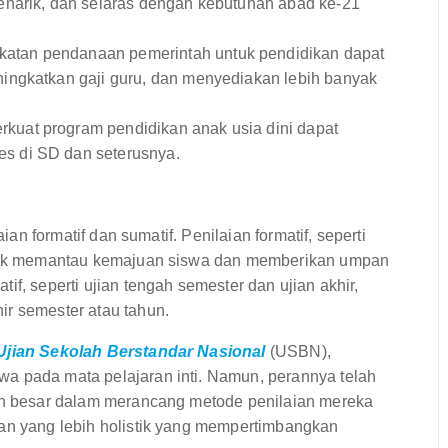
enarik, dan selaras dengan kebutuhan abad ke-21
atan pendanaan pemerintah untuk pendidikan dapat
ingkatkan gaji guru, dan menyediakan lebih banyak
uat program pendidikan anak usia dini dapat
s di SD dan seterusnya.
ian formatif dan sumatif. Penilaian formatif, seperti
untuk memantau kemajuan siswa dan memberikan umpan
if, seperti ujian tengah semester dan ujian akhir,
ir semester atau tahun.
Ujian Sekolah Berstandar Nasional
(USBN),
a pada mata pelajaran inti. Namun, perannya telah
bih besar dalam merancang metode penilaian mereka
ian yang lebih holistik yang mempertimbangkan