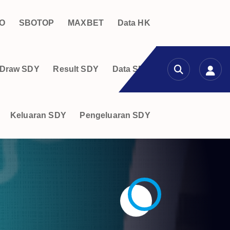
O
SBOTOP
MAXBET
Data HK
 Draw SDY
Result SDY
Data SDY
Keluaran SDY
Pengeluaran SDY