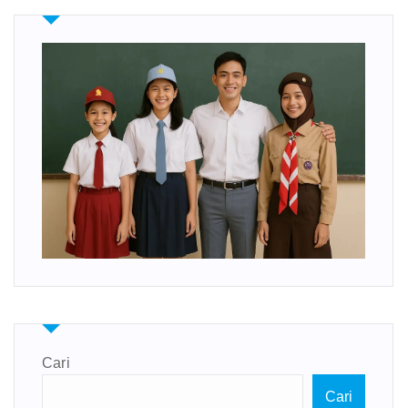
Cari
Cari