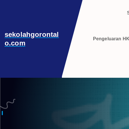
S
k
i
p
t
sekolahgorontal
Pengeluaran H
o
o.com
c
o
n
t
e
n
t