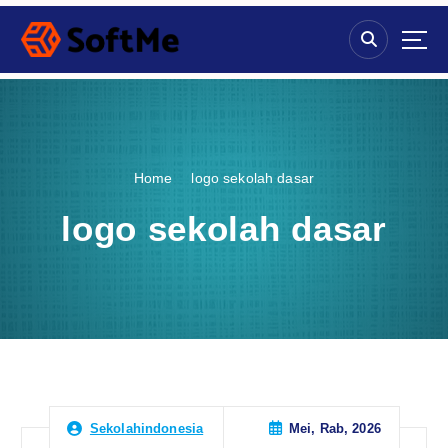
S
k
i
p
t
o
c
o
Home
logo sekolah dasar
n
t
logo sekolah dasar
e
n
t
Mei, Rab, 2026
Sekolahindonesia