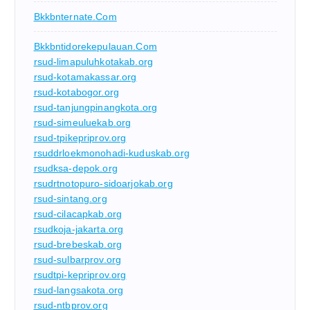
Bkkbnternate.com
Bkkbntidorekepulauan.com
rsud-limapuluhkotakab.org
rsud-kotamakassar.org
rsud-kotabogor.org
rsud-tanjungpinangkota.org
rsud-simeuluekab.org
rsud-tpikepriprov.org
rsuddrloekmonohadi-kuduskab.org
rsudksa-depok.org
rsudrtnotopuro-sidoarjokab.org
rsud-sintang.org
rsud-cilacapkab.org
rsudkoja-jakarta.org
rsud-brebeskab.org
rsud-sulbarprov.org
rsudtpi-kepriprov.org
rsud-langsakota.org
rsud-ntbprov.org