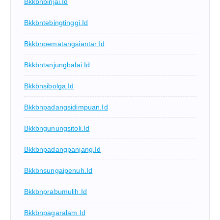
Bkkbnbinjai.id
Bkkbntebingtinggi.id
Bkkbnpematangsiantar.id
Bkkbntanjungbalai.id
Bkkbnsibolga.id
Bkkbnpadangsidimpuan.id
Bkkbngunungsitoli.id
Bkkbnpadangpanjang.id
Bkkbnsungaipenuh.id
Bkkbnprabumulih.id
Bkkbnpagaralam.id