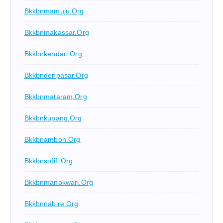
Bkkbnmamuju.org
Bkkbnmakassar.org
Bkkbnkendari.org
Bkkbndenpasar.org
Bkkbnmataram.org
Bkkbnkupang.org
Bkkbnambon.org
Bkkbnsofifi.org
Bkkbnmanokwari.org
Bkkbnnabire.org