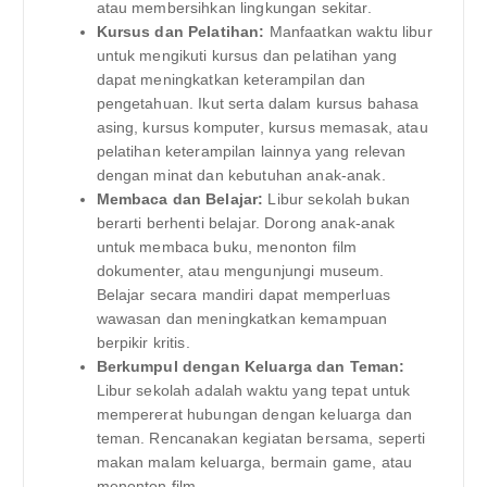
atau membersihkan lingkungan sekitar.
Kursus dan Pelatihan:
Manfaatkan waktu libur
untuk mengikuti kursus dan pelatihan yang
dapat meningkatkan keterampilan dan
pengetahuan. Ikut serta dalam kursus bahasa
asing, kursus komputer, kursus memasak, atau
pelatihan keterampilan lainnya yang relevan
dengan minat dan kebutuhan anak-anak.
Membaca dan Belajar:
Libur sekolah bukan
berarti berhenti belajar. Dorong anak-anak
untuk membaca buku, menonton film
dokumenter, atau mengunjungi museum.
Belajar secara mandiri dapat memperluas
wawasan dan meningkatkan kemampuan
berpikir kritis.
Berkumpul dengan Keluarga dan Teman:
Libur sekolah adalah waktu yang tepat untuk
mempererat hubungan dengan keluarga dan
teman. Rencanakan kegiatan bersama, seperti
makan malam keluarga, bermain game, atau
menonton film.