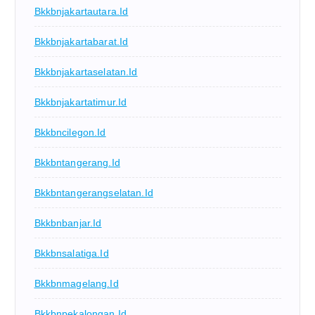
Bkkbnjakartautara.id
Bkkbnjakartabarat.id
Bkkbnjakartaselatan.id
Bkkbnjakartatimur.id
Bkkbncilegon.id
Bkkbntangerang.id
Bkkbntangerangselatan.id
Bkkbnbanjar.id
Bkkbnsalatiga.id
Bkkbnmagelang.id
Bkkbnpekalongan.id