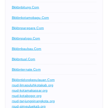
Bkkbnbitung.com
Bkkbnkotamobagu.com
Bkkbnparepare.com
Bkkbnpalopo.com
Bkkbnbaubau.com
Bkkbntual.com
Bkkbnternate.com
Bkkbntidorekepulauan.com
rsud-limapuluhkotakab.org
rsud-kotamakassar.org
rsud-kotabogor.org
rsud-tanjungpinangkota.org
rsud-simeuluekab.org