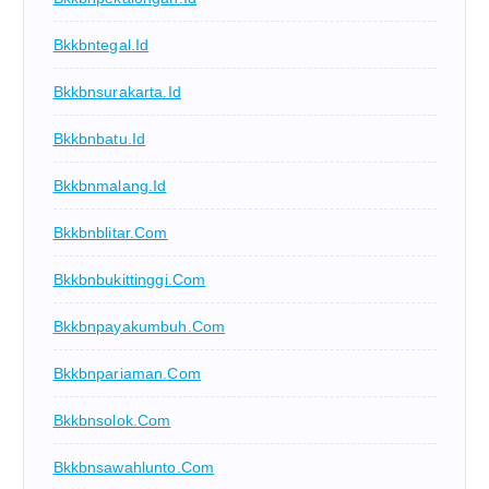
Bkkbntegal.id
Bkkbnsurakarta.id
Bkkbnbatu.id
Bkkbnmalang.id
Bkkbnblitar.com
Bkkbnbukittinggi.com
Bkkbnpayakumbuh.com
Bkkbnpariaman.com
Bkkbnsolok.com
Bkkbnsawahlunto.com