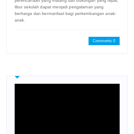
perencanaan yang matang dan dukungan yang tepat,
libur sekolah dapat menjadi pengalaman yang
berharga dan bermanfaat bagi perkembangan anak-
anak.
Comments 0