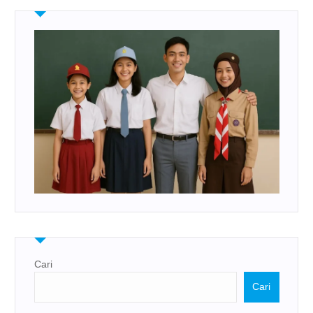
Cari
Cari