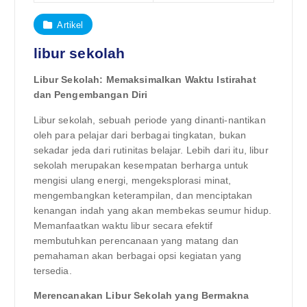
Artikel
libur sekolah
Libur Sekolah: Memaksimalkan Waktu Istirahat
dan Pengembangan Diri
Libur sekolah, sebuah periode yang dinanti-nantikan
oleh para pelajar dari berbagai tingkatan, bukan
sekadar jeda dari rutinitas belajar. Lebih dari itu, libur
sekolah merupakan kesempatan berharga untuk
mengisi ulang energi, mengeksplorasi minat,
mengembangkan keterampilan, dan menciptakan
kenangan indah yang akan membekas seumur hidup.
Memanfaatkan waktu libur secara efektif
membutuhkan perencanaan yang matang dan
pemahaman akan berbagai opsi kegiatan yang
tersedia.
Merencanakan Libur Sekolah yang Bermakna