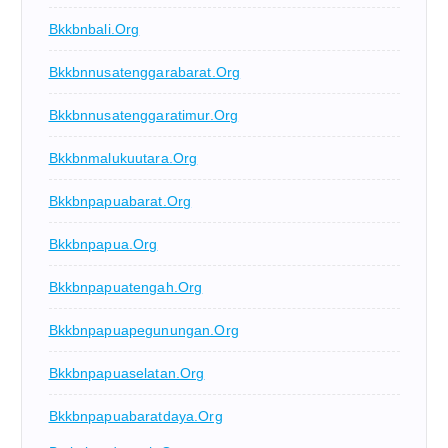
Bkkbnbali.org
Bkkbnnusatenggarabarat.org
Bkkbnnusatenggaratimur.org
Bkkbnmalukuutara.org
Bkkbnpapuabarat.org
Bkkbnpapua.org
Bkkbnpapuatengah.org
Bkkbnpapuapegunungan.org
Bkkbnpapuaselatan.org
Bkkbnpapuabaratdaya.org