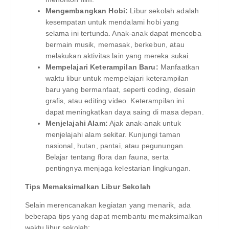
Mengembangkan Hobi:
Libur sekolah adalah
kesempatan untuk mendalami hobi yang
selama ini tertunda. Anak-anak dapat mencoba
bermain musik, memasak, berkebun, atau
melakukan aktivitas lain yang mereka sukai.
Mempelajari Keterampilan Baru:
Manfaatkan
waktu libur untuk mempelajari keterampilan
baru yang bermanfaat, seperti coding, desain
grafis, atau editing video. Keterampilan ini
dapat meningkatkan daya saing di masa depan.
Menjelajahi Alam:
Ajak anak-anak untuk
menjelajahi alam sekitar. Kunjungi taman
nasional, hutan, pantai, atau pegunungan.
Belajar tentang flora dan fauna, serta
pentingnya menjaga kelestarian lingkungan.
Tips Memaksimalkan Libur Sekolah
Selain merencanakan kegiatan yang menarik, ada
beberapa tips yang dapat membantu memaksimalkan
waktu libur sekolah: