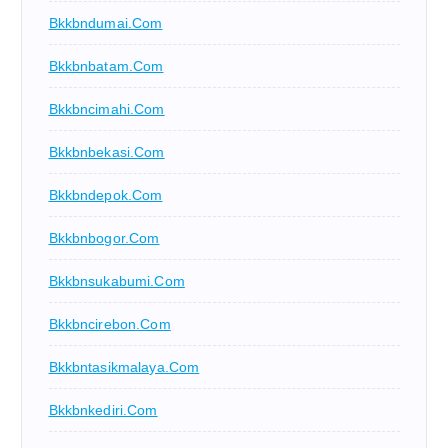
Bkkbndumai.com
Bkkbnbatam.com
Bkkbncimahi.com
Bkkbnbekasi.com
Bkkbndepok.com
Bkkbnbogor.com
Bkkbnsukabumi.com
Bkkbncirebon.com
Bkkbntasikmalaya.com
Bkkbnkediri.com