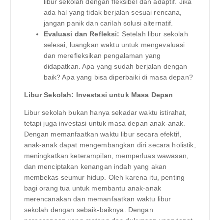
libur sekolah dengan fleksibel dan adaptif. Jika
ada hal yang tidak berjalan sesuai rencana,
jangan panik dan carilah solusi alternatif.
Evaluasi dan Refleksi:
Setelah libur sekolah
selesai, luangkan waktu untuk mengevaluasi
dan merefleksikan pengalaman yang
didapatkan. Apa yang sudah berjalan dengan
baik? Apa yang bisa diperbaiki di masa depan?
Libur Sekolah: Investasi untuk Masa Depan
Libur sekolah bukan hanya sekadar waktu istirahat,
tetapi juga investasi untuk masa depan anak-anak.
Dengan memanfaatkan waktu libur secara efektif,
anak-anak dapat mengembangkan diri secara holistik,
meningkatkan keterampilan, memperluas wawasan,
dan menciptakan kenangan indah yang akan
membekas seumur hidup. Oleh karena itu, penting
bagi orang tua untuk membantu anak-anak
merencanakan dan memanfaatkan waktu libur
sekolah dengan sebaik-baiknya. Dengan