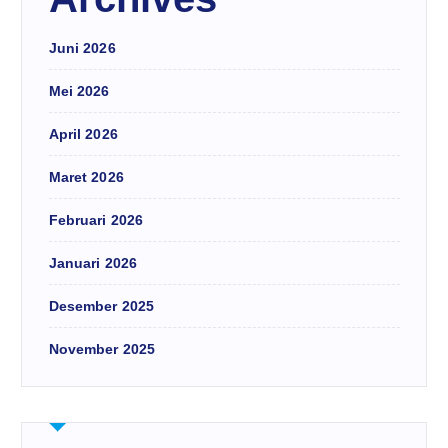
Juni 2026
Mei 2026
April 2026
Maret 2026
Februari 2026
Januari 2026
Desember 2025
November 2025