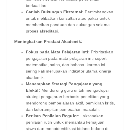
berkualitas.
Carilah Dukungan Eksternal:
Pertimbangkan
untuk melibatkan konsultan atau pakar untuk
memberikan panduan dan dukungan selama
proses akreditasi.
Meningkatkan Prestasi Akademik:
Fokus pada Mata Pelajaran Inti:
Prioritaskan
pengajaran pada mata pelajaran inti seperti
matematika, sains, dan bahasa, karena ini
sering kali merupakan indikator utama kinerja
akademik.
Menerapkan Strategi Pengajaran yang
Efektif:
Mendorong guru untuk mengadopsi
strategi pengajaran berbasis penelitian yang
mendorong pembelajaran aktif, pemikiran kritis,
dan keterampilan pemecahan masalah.
Berikan Penilaian Reguler:
Laksanakan
penilaian rutin untuk memantau kemajuan
siswa dan mengidentifikasi bidang-bidang di