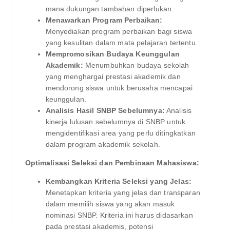
mana dukungan tambahan diperlukan.
Menawarkan Program Perbaikan:
Menyediakan program perbaikan bagi siswa
yang kesulitan dalam mata pelajaran tertentu.
Mempromosikan Budaya Keunggulan
Akademik:
Menumbuhkan budaya sekolah
yang menghargai prestasi akademik dan
mendorong siswa untuk berusaha mencapai
keunggulan.
Analisis Hasil SNBP Sebelumnya:
Analisis
kinerja lulusan sebelumnya di SNBP untuk
mengidentifikasi area yang perlu ditingkatkan
dalam program akademik sekolah.
Optimalisasi Seleksi dan Pembinaan Mahasiswa:
Kembangkan Kriteria Seleksi yang Jelas:
Menetapkan kriteria yang jelas dan transparan
dalam memilih siswa yang akan masuk
nominasi SNBP. Kriteria ini harus didasarkan
pada prestasi akademis, potensi