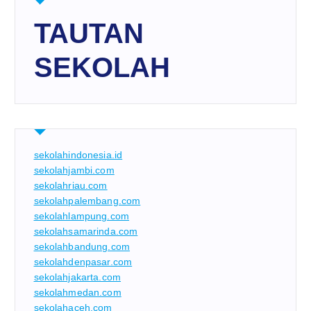
TAUTAN
SEKOLAH
sekolahindonesia.id
sekolahjambi.com
sekolahriau.com
sekolahpalembang.com
sekolahlampung.com
sekolahsamarinda.com
sekolahbandung.com
sekolahdenpasar.com
sekolahjakarta.com
sekolahmedan.com
sekolahaceh.com