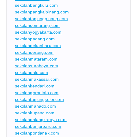
sekolahbengkulu.com
sekolahpangkalpinang.com
sekolahtanjungpinang.com
sekolahsemarang.com
sekolahyogyakarta.com
sekolahpadang.com
sekolahpekanbaru.com
sekolahserang.com
sekolahmataram.com
sekolahsurabaya.com
sekolahpalu.com
sekolahmakassar.com
sekolahkendari.com
sekolahgorontalo.com
sekolahtanjungselor.com
sekolahmanado.com
sekolahkupang.com
sekolahpalangkaraya.com
sekolahbanjarbaru.com
sekolahpontianak.com