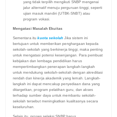
yang tidak terpilih mengikuti SNBP mengenai
jalur alternatif menuju perguruan tinggi, seperti
ujian masuk mandiri (UTBK-SNBT) atau
program vokasi.
Mengatasi Masalah Ekuitas
Sementara itu
kuota sekolah
Jika sistem ini
bertujuan untuk memberikan penghargaan kepada
sekolah-sekolah yang berkinerja tinggi, maka penting
untuk mengatasi potensi kesenjangan. Para pembuat
kebijakan dan lembaga pendidikan harus
mempertimbangkan penerapan langkah-langkah
untuk mendukung sekolah-sekolah dengan akreditasi
rendah dan kinerja akademik yang lemah. Langkah-
langkah ini dapat mencakup penyediaan dana yang
ditargetkan, program pelatihan guru, dan akses
terhadap sumber daya untuk membantu sekolah-
sekolah tersebut meningkatkan kualitasnya secara
keseluruhan.
Selain itu, proses seleksi SNBP harus