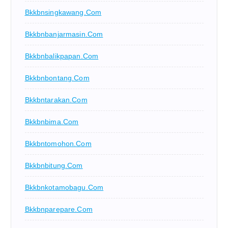
Bkkbnsingkawang.com
Bkkbnbanjarmasin.com
Bkkbnbalikpapan.com
Bkkbnbontang.com
Bkkbntarakan.com
Bkkbnbima.com
Bkkbntomohon.com
Bkkbnbitung.com
Bkkbnkotamobagu.com
Bkkbnparepare.com