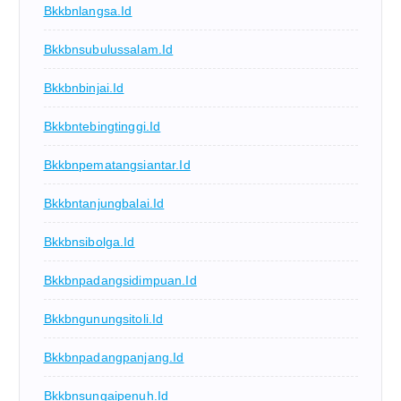
Bkkbnlangsa.id
Bkkbnsubulussalam.id
Bkkbnbinjai.id
Bkkbntebingtinggi.id
Bkkbnpematangsiantar.id
Bkkbntanjungbalai.id
Bkkbnsibolga.id
Bkkbnpadangsidimpuan.id
Bkkbngunungsitoli.id
Bkkbnpadangpanjang.id
Bkkbnsungaipenuh.id