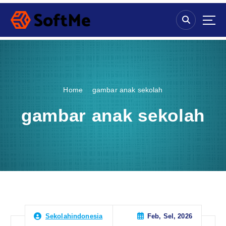
S
k
i
p
t
o
c
o
Home
gambar anak sekolah
n
t
gambar anak sekolah
e
n
t
Feb, Sel, 2026
Sekolahindonesia