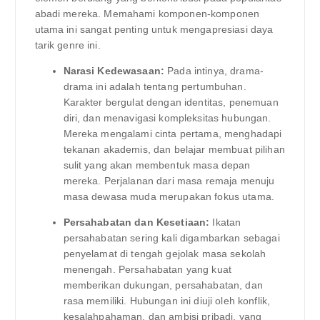
abadi mereka. Memahami komponen-komponen
utama ini sangat penting untuk mengapresiasi daya
tarik genre ini.
Narasi Kedewasaan:
Pada intinya, drama-
drama ini adalah tentang pertumbuhan.
Karakter bergulat dengan identitas, penemuan
diri, dan menavigasi kompleksitas hubungan.
Mereka mengalami cinta pertama, menghadapi
tekanan akademis, dan belajar membuat pilihan
sulit yang akan membentuk masa depan
mereka. Perjalanan dari masa remaja menuju
masa dewasa muda merupakan fokus utama.
Persahabatan dan Kesetiaan:
Ikatan
persahabatan sering kali digambarkan sebagai
penyelamat di tengah gejolak masa sekolah
menengah. Persahabatan yang kuat
memberikan dukungan, persahabatan, dan
rasa memiliki. Hubungan ini diuji oleh konflik,
kesalahpahaman, dan ambisi pribadi, yang