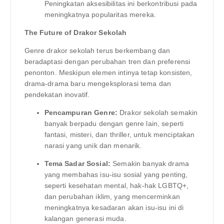
Peningkatan aksesibilitas ini berkontribusi pada
meningkatnya popularitas mereka.
The Future of Drakor Sekolah
Genre drakor sekolah terus berkembang dan
beradaptasi dengan perubahan tren dan preferensi
penonton. Meskipun elemen intinya tetap konsisten,
drama-drama baru mengeksplorasi tema dan
pendekatan inovatif.
Pencampuran Genre:
Drakor sekolah semakin
banyak berpadu dengan genre lain, seperti
fantasi, misteri, dan thriller, untuk menciptakan
narasi yang unik dan menarik.
Tema Sadar Sosial:
Semakin banyak drama
yang membahas isu-isu sosial yang penting,
seperti kesehatan mental, hak-hak LGBTQ+,
dan perubahan iklim, yang mencerminkan
meningkatnya kesadaran akan isu-isu ini di
kalangan generasi muda.