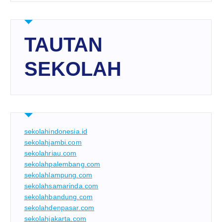
TAUTAN
SEKOLAH
sekolahindonesia.id
sekolahjambi.com
sekolahriau.com
sekolahpalembang.com
sekolahlampung.com
sekolahsamarinda.com
sekolahbandung.com
sekolahdenpasar.com
sekolahjakarta.com