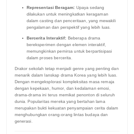
Representasi Beragam:
Upaya sedang
dilakukan untuk meningkatkan keragaman
dalam casting dan penceritaan, yang mewakili
pengalaman dan perspektif yang lebih luas.
Bercerita Interaktif:
Beberapa drama
bereksperimen dengan elemen interaktif,
memungkinkan pemirsa untuk berpartisipasi
dalam proses bercerita.
Drakor sekolah tetap menjadi genre yang penting dan
menarik dalam lanskap drama Korea yang lebih luas.
Dengan mengeksplorasi kompleksitas masa remaja
dengan kepekaan, humor, dan kedalaman emosi,
drama-drama ini terus memikat penonton di seluruh
dunia. Popularitas mereka yang bertahan lama
merupakan bukti kekuatan penyampaian cerita dalam
menghubungkan orang-orang lintas budaya dan
generasi.