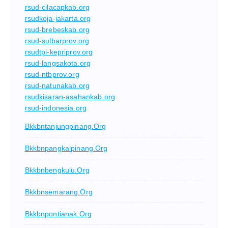
rsud-cilacapkab.org
rsudkoja-jakarta.org
rsud-brebeskab.org
rsud-sulbarprov.org
rsudtpi-kepriprov.org
rsud-langsakota.org
rsud-ntbprov.org
rsud-natunakab.org
rsudkisaran-asahankab.org
rsud-indonesia.org
Bkkbntanjungpinang.org
Bkkbnpangkalpinang.org
Bkkbnbengkulu.org
Bkkbnsemarang.org
Bkkbnpontianak.org