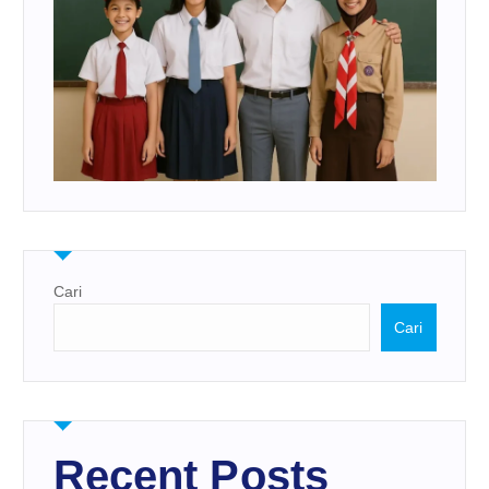
Cari
Cari
Recent Posts