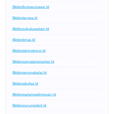
Bkkbnlhokseumawe.id
Bkkbnlangsa.id
Bkkbnsubulussalam.id
Bkkbnbinjai.id
Bkkbntebingtinggi.id
Bkkbnpematangsiantar.id
Bkkbntanjungbalai.id
Bkkbnsibolga.id
Bkkbnpadangsidimpuan.id
Bkkbngunungsitoli.id