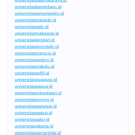
universitaspalangkaraya.id
universitasbanjarbaru.id
universitastanjungselor.id
universitasmanado.id
universitaspalu.id
universitasmakassar.id
universitaskendari.id
universitasgorontalo.id
universitasmamuju.id
universitasambon.id
universitasmaluku.id
universitassofifi.id
universitasjayapura.id
universitaspapua.id
universitasmanokwari.id
universitassorong.id
universitaswanggar.id
universitaswalesi.id
universitassalor.id
universitasjakarta.id
universitassamarinda.id