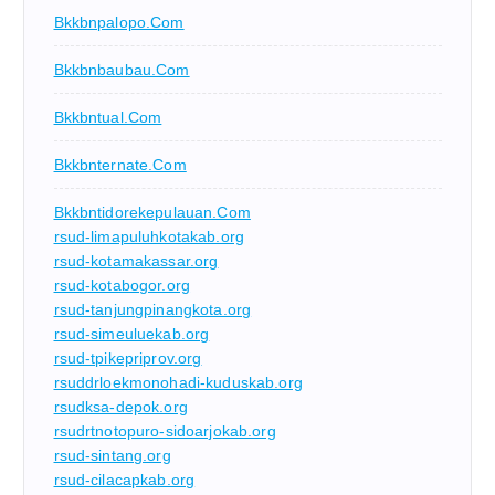
Bkkbnpalopo.com
Bkkbnbaubau.com
Bkkbntual.com
Bkkbnternate.com
Bkkbntidorekepulauan.com
rsud-limapuluhkotakab.org
rsud-kotamakassar.org
rsud-kotabogor.org
rsud-tanjungpinangkota.org
rsud-simeuluekab.org
rsud-tpikepriprov.org
rsuddrloekmonohadi-kuduskab.org
rsudksa-depok.org
rsudrtnotopuro-sidoarjokab.org
rsud-sintang.org
rsud-cilacapkab.org