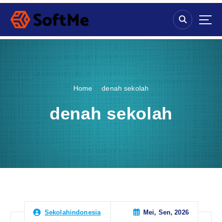
S
k
i
p
t
o
c
o
Home
denah sekolah
n
t
denah sekolah
e
n
t
Mei, Sen, 2026
Sekolahindonesia