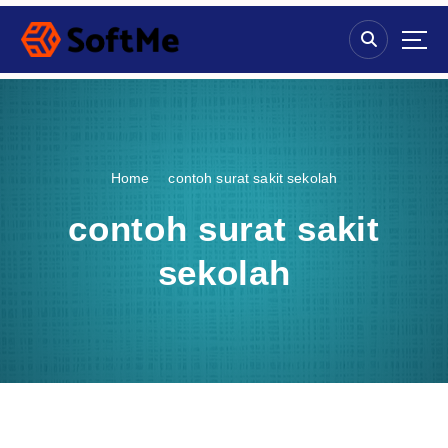
S
k
i
p
t
o
c
o
Home
contoh surat sakit sekolah
n
t
contoh surat sakit
e
n
sekolah
t