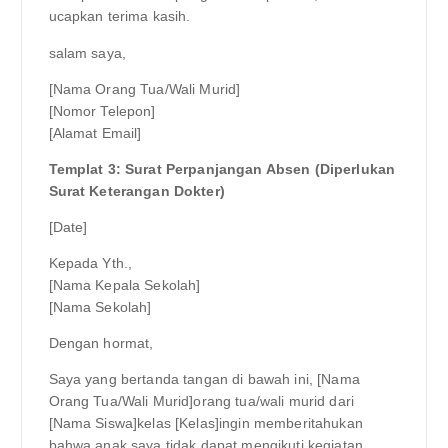
ucapkan terima kasih.
salam saya,
[Nama Orang Tua/Wali Murid]
[Nomor Telepon]
[Alamat Email]
Templat 3: Surat Perpanjangan Absen (Diperlukan
Surat Keterangan Dokter)
[Date]
Kepada Yth.,
[Nama Kepala Sekolah]
[Nama Sekolah]
Dengan hormat,
Saya yang bertanda tangan di bawah ini, [Nama
Orang Tua/Wali Murid]orang tua/wali murid dari
[Nama Siswa]kelas [Kelas]ingin memberitahukan
bahwa anak saya tidak dapat mengikuti kegiatan