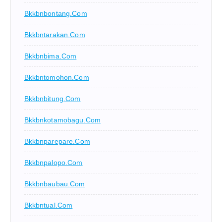
Bkkbnbontang.com
Bkkbntarakan.com
Bkkbnbima.com
Bkkbntomohon.com
Bkkbnbitung.com
Bkkbnkotamobagu.com
Bkkbnparepare.com
Bkkbnpalopo.com
Bkkbnbaubau.com
Bkkbntual.com