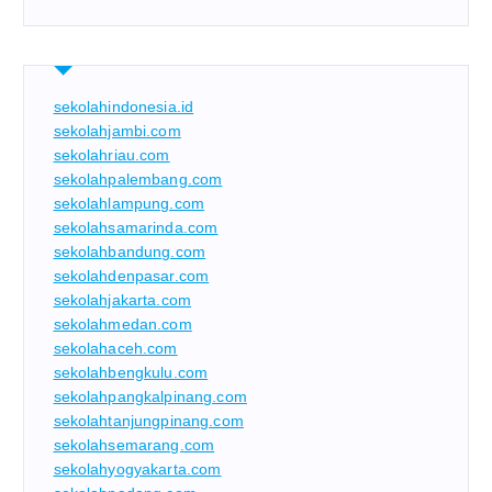
sekolahindonesia.id
sekolahjambi.com
sekolahriau.com
sekolahpalembang.com
sekolahlampung.com
sekolahsamarinda.com
sekolahbandung.com
sekolahdenpasar.com
sekolahjakarta.com
sekolahmedan.com
sekolahaceh.com
sekolahbengkulu.com
sekolahpangkalpinang.com
sekolahtanjungpinang.com
sekolahsemarang.com
sekolahyogyakarta.com