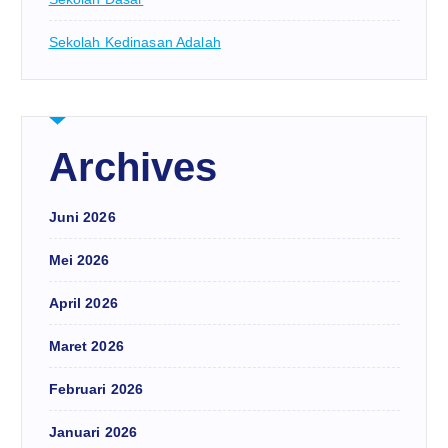
Sekolah Kedinasan Adalah
Archives
Juni 2026
Mei 2026
April 2026
Maret 2026
Februari 2026
Januari 2026