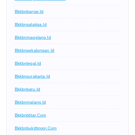
Bkkbnbanjar.id
Bkkbnsalatiga.id
Bkkbnmagelang.id
Bkkbnpekalongan.id
Bkkbntegal.id
Bkkbnsurakarta.id
Bkkbnbatu.id
Bkkbnmalang.id
Bkkbnblitar.com
Bkkbnbukittinggi.com