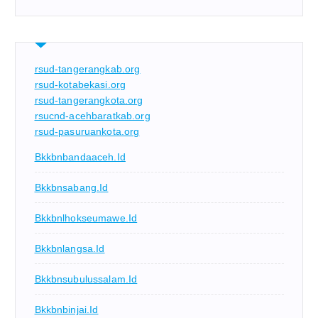
rsud-tangerangkab.org
rsud-kotabekasi.org
rsud-tangerangkota.org
rsucnd-acehbaratkab.org
rsud-pasuruankota.org
Bkkbnbandaaceh.id
Bkkbnsabang.id
Bkkbnlhokseumawe.id
Bkkbnlangsa.id
Bkkbnsubulussalam.id
Bkkbnbinjai.id