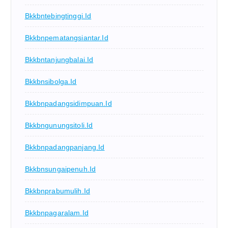
Bkkbntebingtinggi.id
Bkkbnpematangsiantar.id
Bkkbntanjungbalai.id
Bkkbnsibolga.id
Bkkbnpadangsidimpuan.id
Bkkbngunungsitoli.id
Bkkbnpadangpanjang.id
Bkkbnsungaipenuh.id
Bkkbnprabumulih.id
Bkkbnpagaralam.id