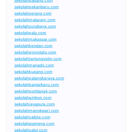
sekolahpadang.com
sekolahpekanbaru.com
sekolahserang.com
sekolahmataram.com
sekolahsurabaya.com
sekolahpalu.com
sekolahmakassar.com
sekolahkendari.com
sekolahgorontalo.com
sekolahtanjungselor.com
sekolahmanado.com
sekolahkupang.com
sekolahpalangkaraya.com
sekolahbanjarbaru.com
sekolahpontianak.com
sekolahambon.com
sekolahjayapura.com
sekolahmanokwari.com
sekolahnabire.com
sekolahwamena.com
sekolahsalor.com