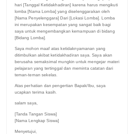
hari [Tanggal Ketidakhadiran] karena harus mengikuti
lomba [Nama Lomba] yang diselenggarakan oleh
[Nama Penyelenggara] Dari [Lokasi Lomba]. Lomba
ini merupakan kesempatan yang sangat baik bagi
saya untuk mengembangkan kemampuan di bidang
[Bidang Lomba].
Saya mohon maaf atas ketidaknyamanan yang
ditimbulkan akibat ketidakhadiran saya. Saya akan
berusaha semaksimal mungkin untuk mengejar materi
pelajaran yang tertinggal dan meminta catatan dari
teman-teman sekelas.
Atas perhatian dan pengertian Bapak/Ibu, saya
ucapkan terima kasih.
salam saya,
[Tanda Tangan Siswa]
[Nama Lengkap Siswa]
Menyetujui,