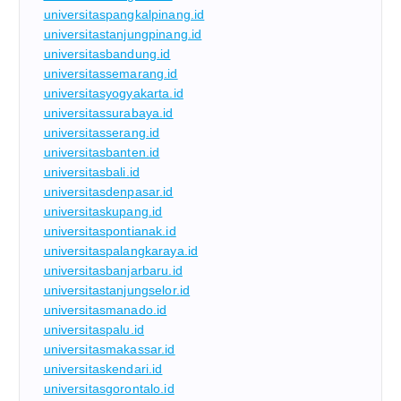
universitaspangkalpinang.id
universitastanjungpinang.id
universitasbandung.id
universitassemarang.id
universitasyogyakarta.id
universitassurabaya.id
universitasserang.id
universitasbanten.id
universitasbali.id
universitasdenpasar.id
universitaskupang.id
universitaspontianak.id
universitaspalangkaraya.id
universitasbanjarbaru.id
universitastanjungselor.id
universitasmanado.id
universitaspalu.id
universitasmakassar.id
universitaskendari.id
universitasgorontalo.id