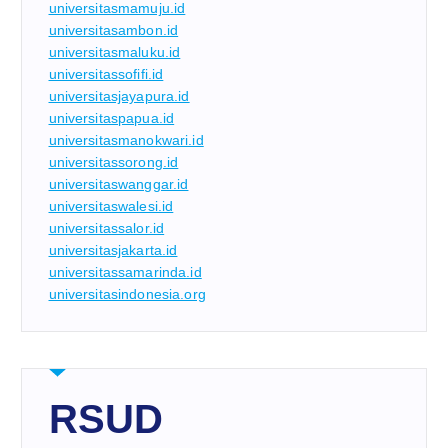
universitasmamuju.id
universitasambon.id
universitasmaluku.id
universitassofifi.id
universitasjayapura.id
universitaspapua.id
universitasmanokwari.id
universitassorong.id
universitaswanggar.id
universitaswalesi.id
universitassalor.id
universitasjakarta.id
universitassamarinda.id
universitasindonesia.org
RSUD