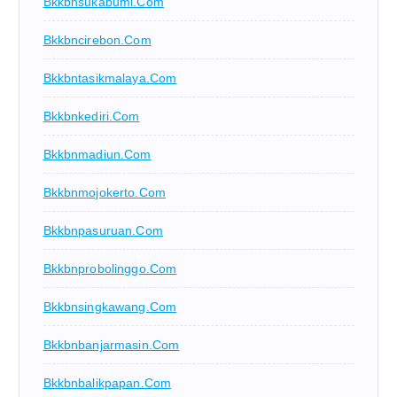
Bkkbnsukabumi.com
Bkkbncirebon.com
Bkkbntasikmalaya.com
Bkkbnkediri.com
Bkkbnmadiun.com
Bkkbnmojokerto.com
Bkkbnpasuruan.com
Bkkbnprobolinggo.com
Bkkbnsingkawang.com
Bkkbnbanjarmasin.com
Bkkbnbalikpapan.com