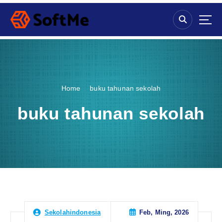
S
k
i
p
t
o
c
o
Home
buku tahunan sekolah
n
t
buku tahunan sekolah
e
n
t
Feb, Ming, 2026
Sekolahindonesia