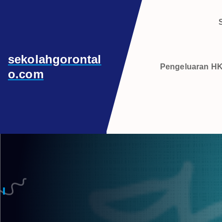
S
k
i
p
t
sekolahgorontal
Pengeluaran H
o
o.com
c
o
n
t
e
n
t