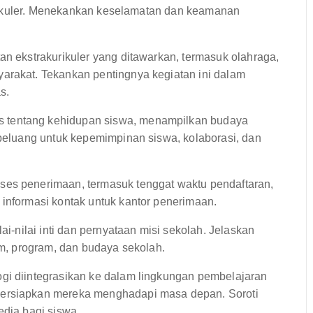
akurikuler. Menekankan keselamatan dan keamanan
an ekstrakurikuler yang ditawarkan, termasuk olahraga,
arakat. Tekankan pentingnya kegiatan ini dalam
s.
 tentang kehidupan siswa, menampilkan budaya
 peluang untuk kepemimpinan siswa, kolaborasi, dan
ses penerimaan, termasuk tenggat waktu pendaftaran,
 informasi kontak untuk kantor penerimaan.
ai-nilai inti dan pernyataan misi sekolah. Jelaskan
lum, program, dan budaya sekolah.
gi diintegrasikan ke dalam lingkungan pembelajaran
persiapkan mereka menghadapi masa depan. Soroti
edia bagi siswa.