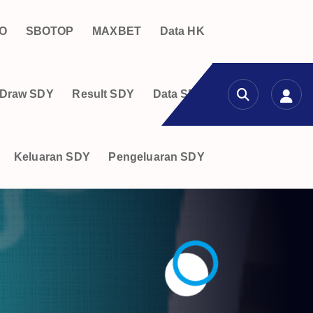
O
SBOTOP
MAXBET
Data HK
 Draw SDY
Result SDY
Data SDY
Keluaran SDY
Pengeluaran SDY