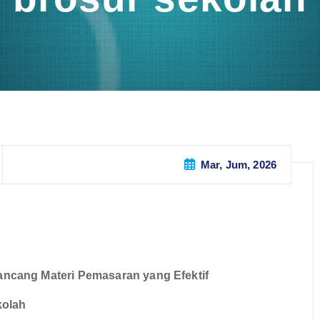
Mar, Jum, 2026
ncang Materi Pemasaran yang Efektif
kolah