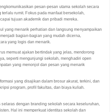
engkomunikasikan pesan-pesan utama sekolah secara
 terlalu rumit. Fokus pada manfaat bersekolah,
apai tujuan akademik dan pribadi mereka.
ul yang menarik perhatian dan langsung menyampaikan
 menjadi bagian-bagian yang mudah dicerna,
ra yang logis dan menarik.
rus memuat ajakan bertindak yang jelas, mendorong
ya, seperti mengunjungi sekolah, menghadiri open
nempatan yang menonjol dan pesan yang menarik
ormasi yang disajikan dalam brosur akurat, terkini, dan
kripsi program, profil fakultas, dan biaya kuliah.
 selaras dengan branding sekolah secara keseluruhan,
ten. Hal ini memperkuat identitas sekolah dan