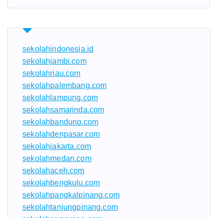
sekolahindonesia.id
sekolahjambi.com
sekolahriau.com
sekolahpalembang.com
sekolahlampung.com
sekolahsamarinda.com
sekolahbandung.com
sekolahdenpasar.com
sekolahjakarta.com
sekolahmedan.com
sekolahaceh.com
sekolahbengkulu.com
sekolahpangkalpinang.com
sekolahtanjungpinang.com