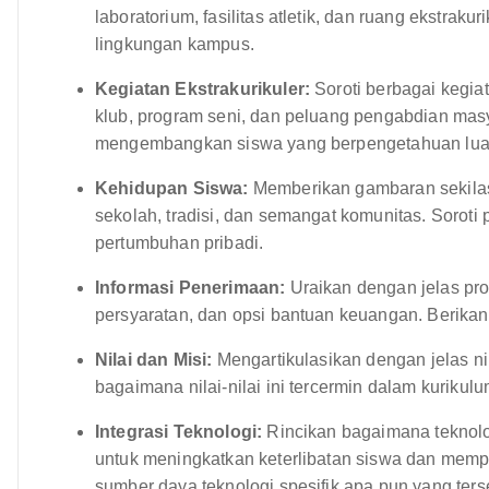
laboratorium, fasilitas atletik, dan ruang ekstr
lingkungan kampus.
Kegiatan Ekstrakurikuler:
Soroti berbagai kegiat
klub, program seni, dan peluang pengabdian masy
mengembangkan siswa yang berpengetahuan lua
Kehidupan Siswa:
Memberikan gambaran sekilas
sekolah, tradisi, dan semangat komunitas. Soroti
pertumbuhan pribadi.
Informasi Penerimaan:
Uraikan dengan jelas pro
persyaratan, dan opsi bantuan keuangan. Berikan
Nilai dan Misi:
Mengartikulasikan dengan jelas nil
bagaimana nilai-nilai ini tercermin dalam kuriku
Integrasi Teknologi:
Rincikan bagaimana teknolo
untuk meningkatkan keterlibatan siswa dan mem
sumber daya teknologi spesifik apa pun yang ters